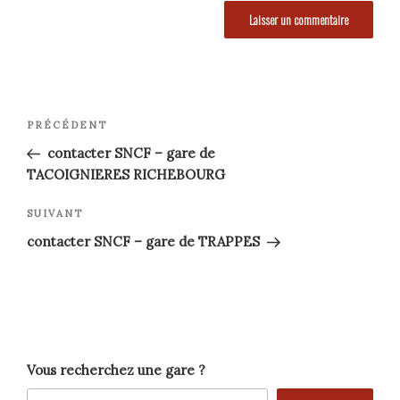
Navigation
Article
PRÉCÉDENT
précédent
de
contacter SNCF – gare de
TACOIGNIERES RICHEBOURG
l’article
Article
SUIVANT
suivant
contacter SNCF – gare de TRAPPES
Vous recherchez une gare ?