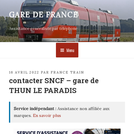
Aller
au
GARE DE FRANCE
contenu
principal
Assistance généraliste par téléphone
Menu
PUBLIÉ
16 AVRIL 2022
PAR
FRANCE TRAIN
LE
contacter SNCF – gare de
THUN LE PARADIS
Service indépendant :
Assistance non affiliée aux
marques.
En savoir plus