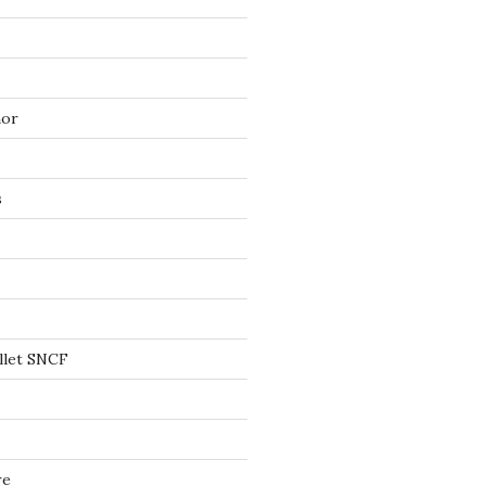
mor
s
llet SNCF
re