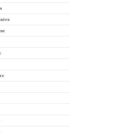
s
énées
ine
e
re
r
r