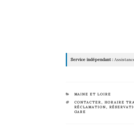
Service indépendant :
Assistance
CATÉGORIES
MAINE ET LOIRE
ÉTIQUETTES
CONTACTER
,
HORAIRE TR
RÉCLAMATION
,
RÉSERVAT
GARE