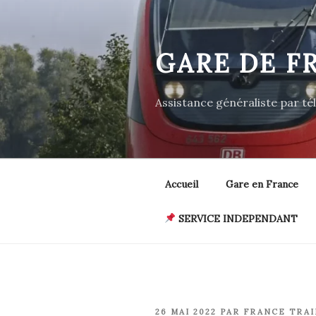
Aller
au
contenu
GARE DE F
principal
Assistance généraliste par t
Accueil
Gare en France
SERVICE INDEPENDANT
PUBLIÉ
26 MAI 2022
PAR
FRANCE TRAI