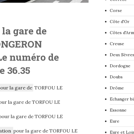
Corse
Côte d'Or
 la gare de
Côtes d'Ar
ONGERON
Creuse
Le numéro de
Deux Sèvre
Dordogne
e 36.35
Doubs
pour la gare de
TORFOU LE
Drôme
Echanger bi
ur la gare de TORFOU LE
Essonne
pour la gare de TORFOU LE
Eure
ation
pour la gare de TORFOU LE
Eure et Loi