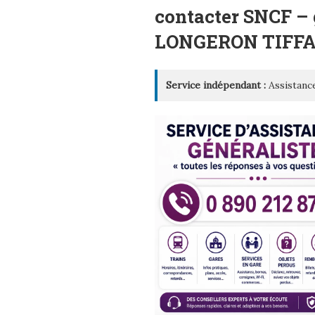
LE
contacter SNCF –
LONGERON TIFF
Service indépendant :
Assistance