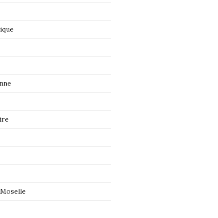
tique
onne
ire
 Moselle