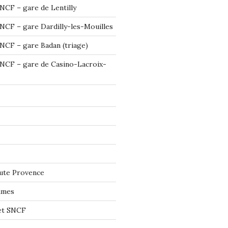
NCF – gare de Lentilly
NCF – gare Dardilly-les-Mouilles
NCF – gare Badan (triage)
NCF – gare de Casino-Lacroix-
ute Provence
imes
let SNCF