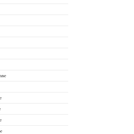
nne
e
e
e
ne