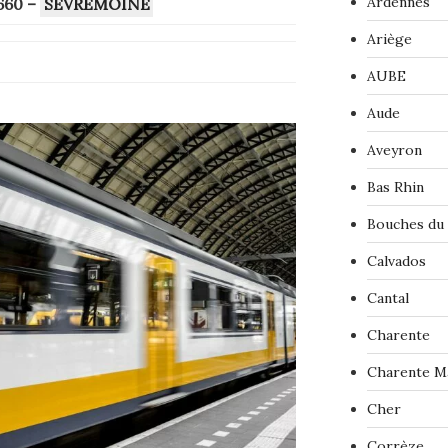
Ardennes
660
–
SEVREMOINE
Ariège
AUBE
Aude
Aveyron
Bas Rhin
Bouches du
Calvados
Cantal
Charente
Charente M
Cher
Corrèze