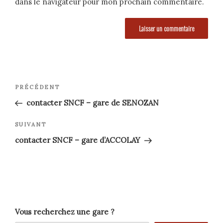
dans le navigateur pour mon prochain commentaire.
Navigation
Article
PRÉCÉDENT
précédent
de
contacter SNCF – gare de SENOZAN
l’article
Article
SUIVANT
suivant
contacter SNCF – gare d’ACCOLAY
Vous recherchez une gare ?