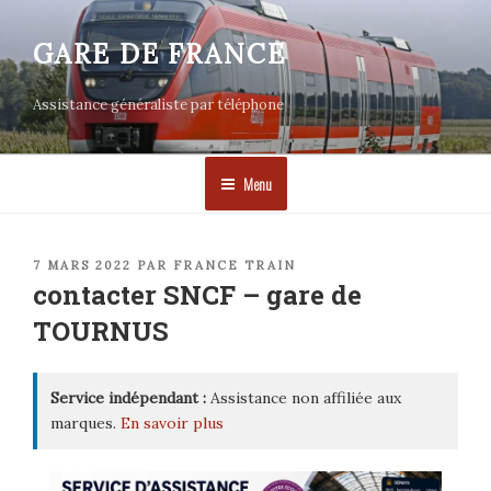
Aller
au
GARE DE FRANCE
contenu
principal
Assistance généraliste par téléphone
Menu
PUBLIÉ
7 MARS 2022
PAR
FRANCE TRAIN
LE
contacter SNCF – gare de
TOURNUS
Service indépendant :
Assistance non affiliée aux
marques.
En savoir plus