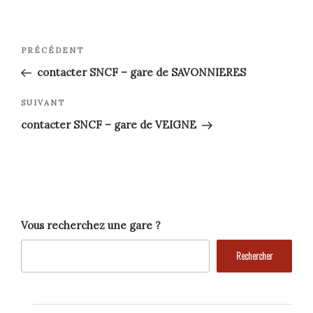
Navigation
Article
PRÉCÉDENT
précédent
de
contacter SNCF – gare de SAVONNIERES
l’article
Article
SUIVANT
suivant
contacter SNCF – gare de VEIGNE
Vous recherchez une gare ?
Rechercher