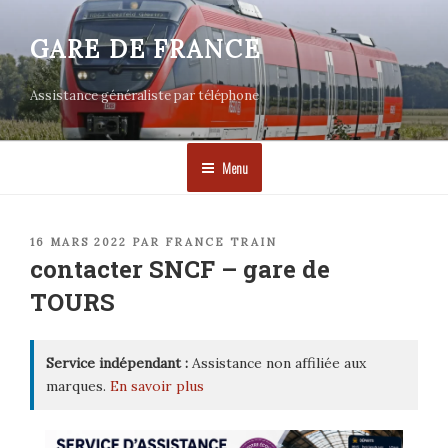
Aller
au
GARE DE FRANCE
contenu
principal
Assistance généraliste par téléphone
Menu
PUBLIÉ
16 MARS 2022
PAR
FRANCE TRAIN
LE
contacter SNCF – gare de
TOURS
Service indépendant :
Assistance non affiliée aux
marques.
En savoir plus