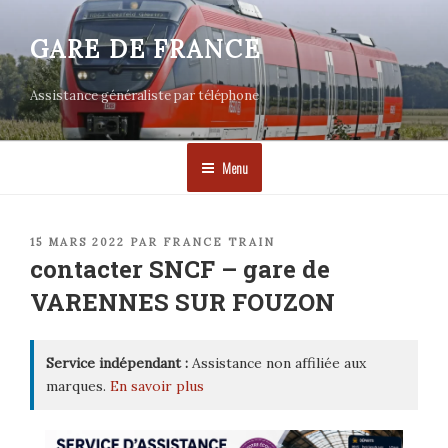
Aller
au
GARE DE FRANCE
contenu
principal
Assistance généraliste par téléphone
Menu
PUBLIÉ
15 MARS 2022
PAR
FRANCE TRAIN
LE
contacter SNCF – gare de
VARENNES SUR FOUZON
Service indépendant :
Assistance non affiliée aux
marques.
En savoir plus