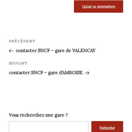
Navigation
Article
PRÉCÉDENT
précédent
de
contacter SNCF – gare de VALENCAY
l’article
Article
SUIVANT
suivant
contacter SNCF – gare d’AMBOISE
Vous recherchez une gare ?
Rechercher