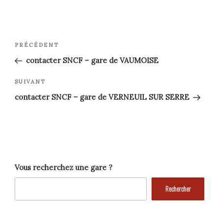
Navigation
Article
PRÉCÉDENT
précédent
de
contacter SNCF – gare de VAUMOISE
l’article
Article
SUIVANT
suivant
contacter SNCF – gare de VERNEUIL SUR SERRE
Vous recherchez une gare ?
Rechercher