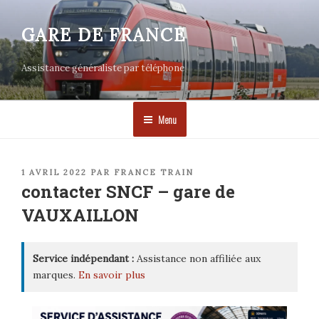
Aller
au
GARE DE FRANCE
contenu
principal
Assistance généraliste par téléphone
Menu
PUBLIÉ
1 AVRIL 2022
PAR
FRANCE TRAIN
LE
contacter SNCF – gare de
VAUXAILLON
Service indépendant :
Assistance non affiliée aux
marques.
En savoir plus