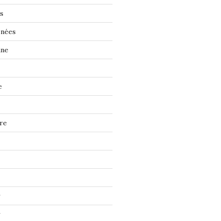
s
énées
ine
e
re
r
r