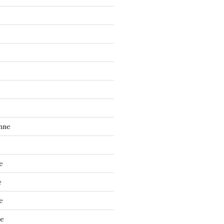
nne
e
e
e
ne