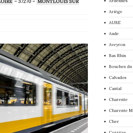
Ardennes
LOIRE
– 37270
–
MONTLOUIS SUR
Ariège
AUBE
Aude
Aveyron
Bas Rhin
Bouches du
Calvados
Cantal
Charente
Charente M
Cher
Corrèze