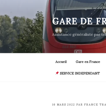
Aller
au
contenu
GARE DE F
principal
Assistance généraliste par t
Accueil
Gare en France
SERVICE INDEPENDANT
PUBLIÉ
16 MARS 2022
PAR
FRANCE TR