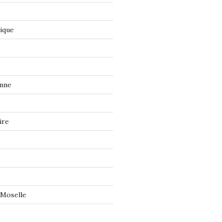
tique
onne
ire
 Moselle