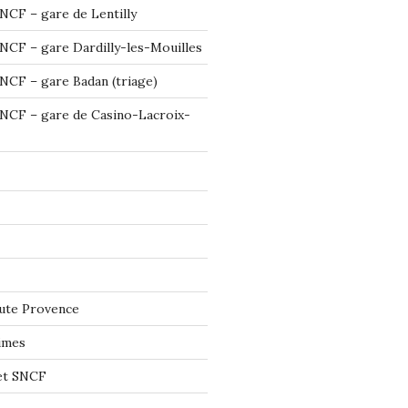
NCF – gare de Lentilly
NCF – gare Dardilly-les-Mouilles
NCF – gare Badan (triage)
NCF – gare de Casino-Lacroix-
ute Provence
imes
let SNCF