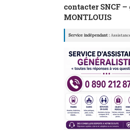
LE
contacter SNCF –
MONTLOUIS
Service indépendant :
Assistance