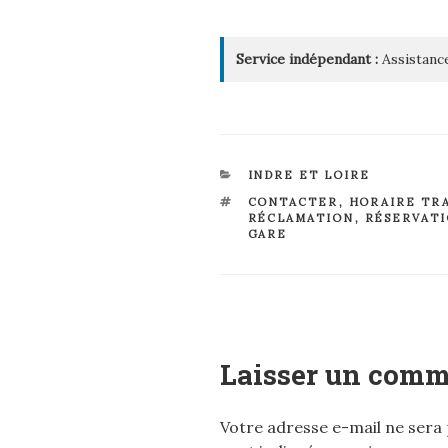
Service indépendant :
Assistance
CATÉGORIES
INDRE ET LOIRE
ÉTIQUETTES
CONTACTER
,
HORAIRE TR
RÉCLAMATION
,
RÉSERVAT
GARE
Laisser un comm
Votre adresse e-mail ne sera 