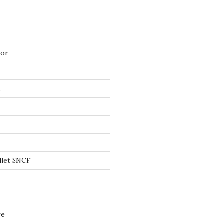
mor
s
llet SNCF
re