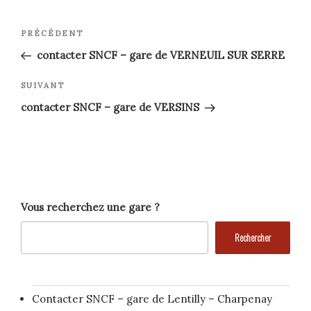
Navigation
Article
PRÉCÉDENT
précédent
de
contacter SNCF – gare de VERNEUIL SUR SERRE
l’article
Article
SUIVANT
suivant
contacter SNCF – gare de VERSINS
Vous recherchez une gare ?
Rechercher
Contacter SNCF – gare de Lentilly – Charpenay