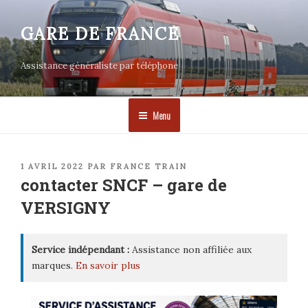
Aller
au
GARE DE FRANCE
contenu
principal
Assistance généraliste par téléphone
Menu
PUBLIÉ
1 AVRIL 2022
PAR
FRANCE TRAIN
LE
contacter SNCF – gare de
VERSIGNY
Service indépendant :
Assistance non affiliée aux
marques.
En savoir plus