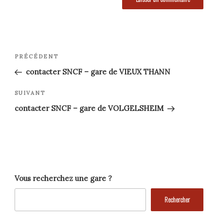
Navigation
Article
PRÉCÉDENT
précédent
de
contacter SNCF – gare de VIEUX THANN
l’article
Article
SUIVANT
suivant
contacter SNCF – gare de VOLGELSHEIM
Vous recherchez une gare ?
Rechercher