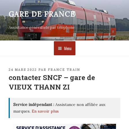
Aller
au
GARE DE FRANCE
contenu
principal
Assistance généraliste par téléphone
Menu
PUBLIÉ
24 MARS 2022
PAR
FRANCE TRAIN
LE
contacter SNCF – gare de
VIEUX THANN ZI
Service indépendant :
Assistance non affiliée aux
marques.
En savoir plus