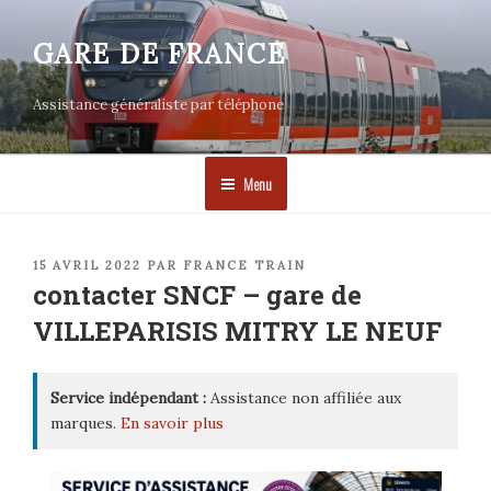
Aller
au
GARE DE FRANCE
contenu
principal
Assistance généraliste par téléphone
Menu
PUBLIÉ
15 AVRIL 2022
PAR
FRANCE TRAIN
LE
contacter SNCF – gare de
VILLEPARISIS MITRY LE NEUF
Service indépendant :
Assistance non affiliée aux
marques.
En savoir plus