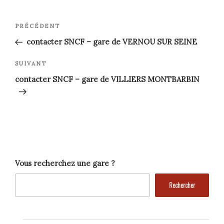
Navigation
Article
PRÉCÉDENT
précédent
de
contacter SNCF – gare de VERNOU SUR SEINE
l’article
Article
SUIVANT
suivant
contacter SNCF – gare de VILLIERS MONTBARBIN
Vous recherchez une gare ?
Rechercher