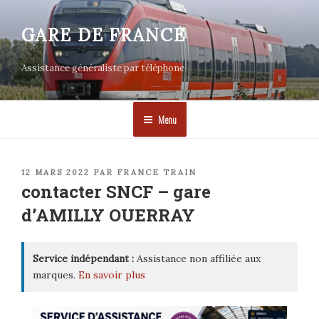
Aller
au
GARE DE FRANCE
contenu
principal
Assistance généraliste par téléphone
Menu
PUBLIÉ
12 MARS 2022
PAR
FRANCE TRAIN
LE
contacter SNCF – gare
d’AMILLY OUERRAY
Service indépendant :
Assistance non affiliée aux
marques.
En savoir plus