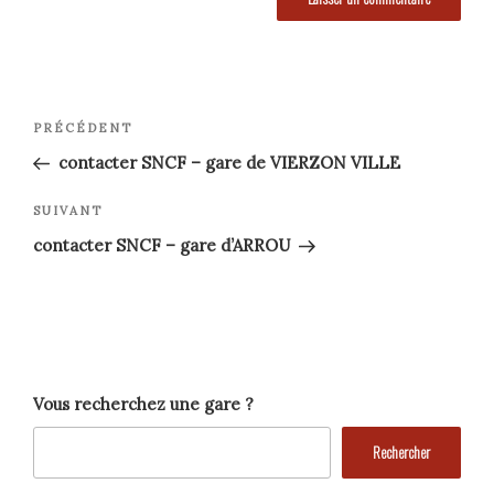
Navigation
Article
PRÉCÉDENT
précédent
de
contacter SNCF – gare de VIERZON VILLE
l’article
Article
SUIVANT
suivant
contacter SNCF – gare d’ARROU
Vous recherchez une gare ?
Rechercher