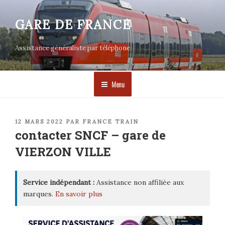
Aller
au
GARE DE FRANCE
contenu
principal
Assistance généraliste par téléphone
Menu
PUBLIÉ
12 MARS 2022
PAR
FRANCE TRAIN
LE
contacter SNCF – gare de
VIERZON VILLE
Service indépendant :
Assistance non affiliée aux
marques.
En savoir plus