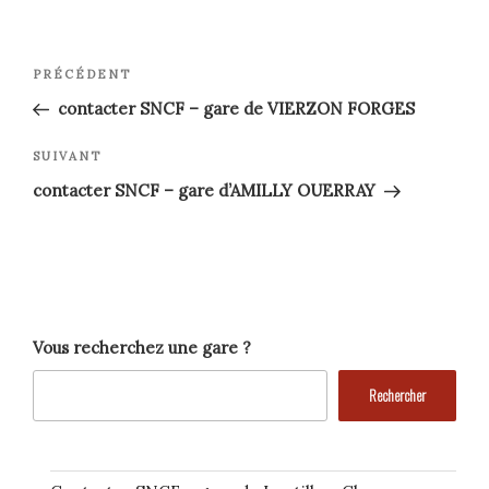
Navigation
Article
PRÉCÉDENT
précédent
de
contacter SNCF – gare de VIERZON FORGES
l’article
Article
SUIVANT
suivant
contacter SNCF – gare d’AMILLY OUERRAY
Vous recherchez une gare ?
Rechercher