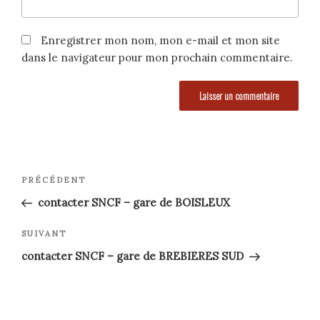
Enregistrer mon nom, mon e-mail et mon site
dans le navigateur pour mon prochain commentaire.
Navigation
Article
PRÉCÉDENT
précédent
de
contacter SNCF – gare de BOISLEUX
l’article
Article
SUIVANT
suivant
contacter SNCF – gare de BREBIERES SUD