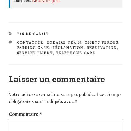
marques.
En savoir plus
CATÉGORIES
PAS DE CALAIS
ÉTIQUETTES
CONTACTER
,
HORAIRE TRAIN
,
OBJETS PERDUS
,
PARKING GARE
,
RÉCLAMATION
,
RÉSERVATION
,
SERVICE CLIENT
,
TELEPHONE GARE
Laisser un commentaire
Votre adresse e-mail ne sera pas publiée.
Les champs
obligatoires sont indiqués avec
*
Commentaire
*