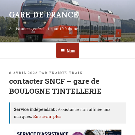
Aller
au
GARE DE FRANCE
contenu
principal
Assistance généraliste par téléphone
Menu
PUBLIÉ
8 AVRIL 2022
PAR
FRANCE TRAIN
LE
contacter SNCF – gare de
BOULOGNE TINTELLERIE
Service indépendant :
Assistance non affiliée aux
marques.
En savoir plus