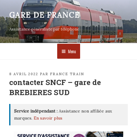
Aller
au
GARE DE FRANCE
contenu
principal
Assistance généraliste par téléphone
Menu
PUBLIÉ
8 AVRIL 2022
PAR
FRANCE TRAIN
LE
contacter SNCF – gare de
BREBIERES SUD
Service indépendant :
Assistance non affiliée aux
marques.
En savoir plus