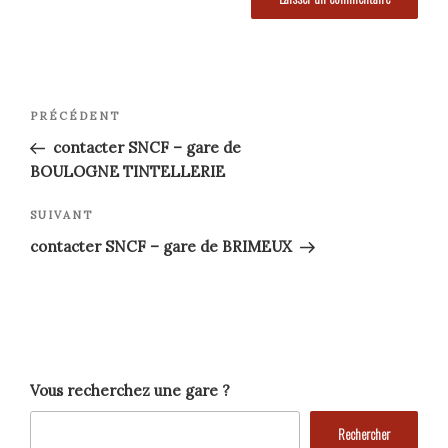
Navigation
Article
PRÉCÉDENT
précédent
de
contacter SNCF – gare de
BOULOGNE TINTELLERIE
l’article
Article
SUIVANT
suivant
contacter SNCF – gare de BRIMEUX
Vous recherchez une gare ?
Rechercher