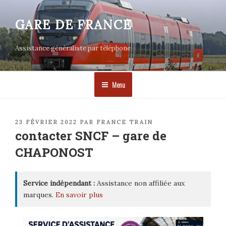
Aller
au
GARE DE FRANCE
contenu
principal
Assistance généraliste par téléphone
Menu
PUBLIÉ
23 FÉVRIER 2022
PAR
FRANCE TRAIN
LE
contacter SNCF – gare de
CHAPONOST
Service indépendant :
Assistance non affiliée aux
marques.
En savoir plus