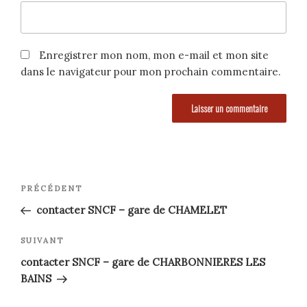
Enregistrer mon nom, mon e-mail et mon site
dans le navigateur pour mon prochain commentaire.
Navigation
Article
PRÉCÉDENT
précédent
de
contacter SNCF – gare de CHAMELET
l’article
Article
SUIVANT
suivant
contacter SNCF – gare de CHARBONNIERES LES
BAINS