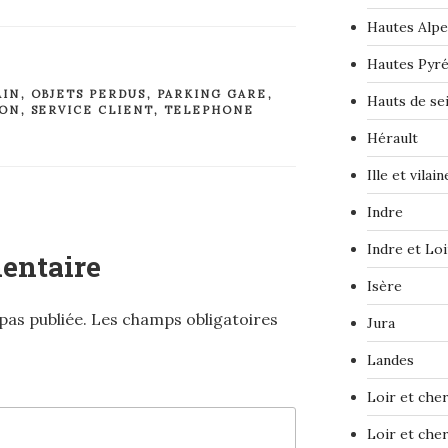
Hautes Alpe
Hautes Pyr
AIN
,
OBJETS PERDUS
,
PARKING GARE
,
Hauts de se
ION
,
SERVICE CLIENT
,
TELEPHONE
Hérault
Ille et vilain
Indre
Indre et Loi
entaire
Isère
pas publiée.
Les champs obligatoires
Jura
Landes
Loir et che
Loir et che