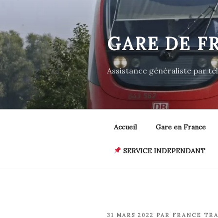
Aller
au
contenu
GARE DE F
principal
Assistance généraliste par t
Accueil
Gare en France
SERVICE INDEPENDANT
PUBLIÉ
31 MARS 2022
PAR
FRANCE TRA