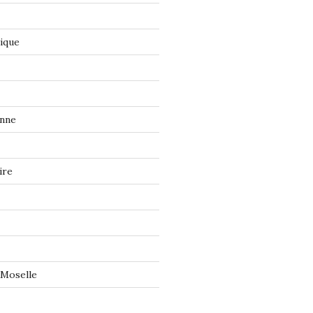
tique
onne
ire
 Moselle