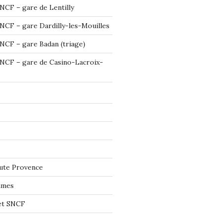
NCF – gare de Lentilly
NCF – gare Dardilly-les-Mouilles
NCF – gare Badan (triage)
NCF – gare de Casino-Lacroix-
ute Provence
imes
let SNCF