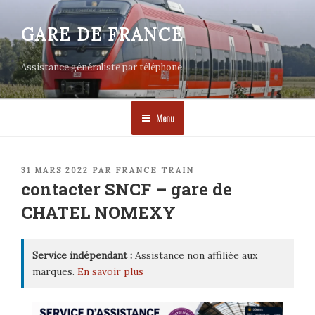
Aller
au
GARE DE FRANCE
contenu
principal
Assistance généraliste par téléphone
Menu
PUBLIÉ
31 MARS 2022
PAR
FRANCE TRAIN
LE
contacter SNCF – gare de
CHATEL NOMEXY
Service indépendant :
Assistance non affiliée aux
marques.
En savoir plus