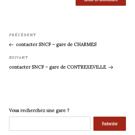
Navigation
Article
PRÉCÉDENT
précédent
de
contacter SNCF – gare de CHARMES
l’article
Article
SUIVANT
suivant
contacter SNCF – gare de CONTREXEVILLE
Vous recherchez une gare ?
Rechercher