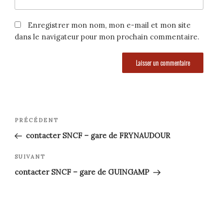
Enregistrer mon nom, mon e-mail et mon site
dans le navigateur pour mon prochain commentaire.
Navigation
Article
PRÉCÉDENT
précédent
de
contacter SNCF – gare de FRYNAUDOUR
l’article
Article
SUIVANT
suivant
contacter SNCF – gare de GUINGAMP