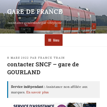
Aller
au
GARE DE FRANCE
contenu
principal
Assistance généraliste par téléphone
Menu
PUBLIÉ
8 MARS 2022
PAR
FRANCE TRAIN
LE
contacter SNCF – gare de
GOURLAND
Service indépendant :
Assistance non affiliée aux
marques.
En savoir plus