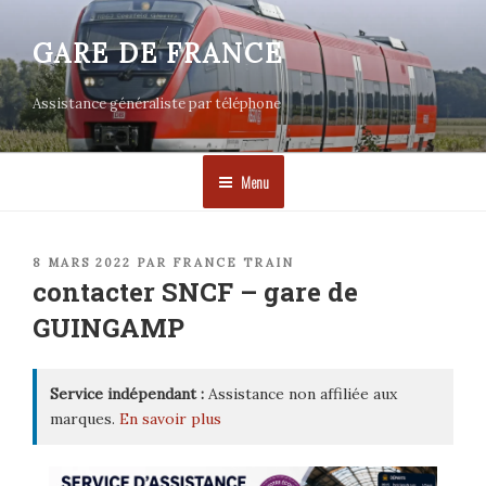
Aller
au
GARE DE FRANCE
contenu
principal
Assistance généraliste par téléphone
Menu
PUBLIÉ
8 MARS 2022
PAR
FRANCE TRAIN
LE
contacter SNCF – gare de
GUINGAMP
Service indépendant :
Assistance non affiliée aux
marques.
En savoir plus