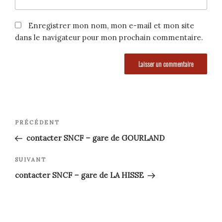
Enregistrer mon nom, mon e-mail et mon site
dans le navigateur pour mon prochain commentaire.
Navigation
Article
PRÉCÉDENT
précédent
de
contacter SNCF – gare de GOURLAND
l’article
Article
SUIVANT
suivant
contacter SNCF – gare de LA HISSE