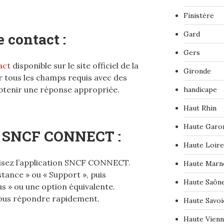
Finistère
Gard
 contact :
Gers
act
disponible sur le site officiel de la
Gironde
r tous les champs requis avec des
btenir une réponse appropriée.
handicape
Haut Rhin
Haute Garo
on SNCF CONNECT :
Haute Loire
ilisez l’application SNCF CONNECT.
Haute Marn
tance » ou « Support », puis
Haute Saôn
s » ou une option équivalente.
vous répondre rapidement.
Haute Savoi
Haute Vien