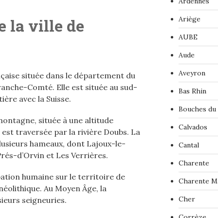
Ardennes
Ariège
 la ville de
AUBE
Aude
Aveyron
çaise située dans le département du
anche-Comté. Elle est située au sud-
Bas Rhin
ière avec la Suisse.
Bouches du
ntagne, située à une altitude
Calvados
est traversée par la rivière Doubs. La
sieurs hameaux, dont Lajoux-le-
Cantal
Prés-d’Orvin et Les Verrières.
Charente
tion humaine sur le territoire de
Charente M
éolithique. Au Moyen Âge, la
Cher
ieurs seigneuries.
Corrèze