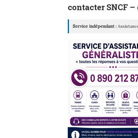
LE
contacter SNCF –
Service indépendant :
Assistance