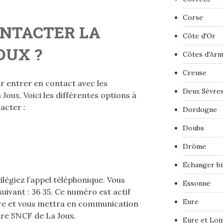
Corse
NTACTER LA
Côte d'Or
OUX ?
Côtes d'Ar
Creuse
ur entrer en contact avec les
Deux Sèvre
Joux. Voici les différentes options à
acter :
Dordogne
Doubs
Drôme
Echanger bi
ilégiez l’appel téléphonique. Vous
Essonne
ivant : 36 35. Ce numéro est actif
Eure
ure et vous mettra en communication
are SNCF de La Joux.
Eure et Loi