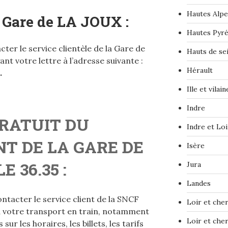
Hautes Alpe
 Gare de
LA JOUX
:
Hautes Pyr
er le service clientèle de la Gare de
Hauts de se
nt votre lettre à l’adresse suivante :
Hérault
.
Ille et vilain
Indre
RATUIT DU
Indre et Loi
NT DE LA GARE DE
Isère
E 36.35 :
Jura
Landes
tacter le service client de la SNCF
Loir et che
 à votre transport en train, notamment
Loir et che
ur les horaires, les billets, les tarifs