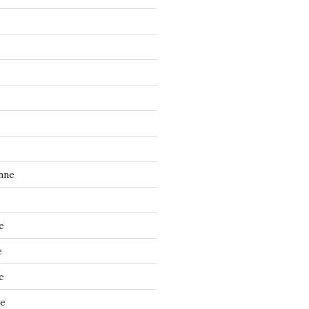
nne
e
e
e
ne