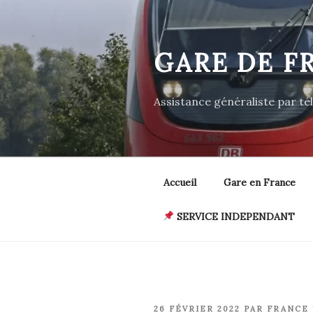
Aller
au
contenu
GARE DE F
principal
Assistance généraliste par t
Accueil
Gare en France
SERVICE INDEPENDANT
PUBLIÉ
26 FÉVRIER 2022
PAR
FRANCE 