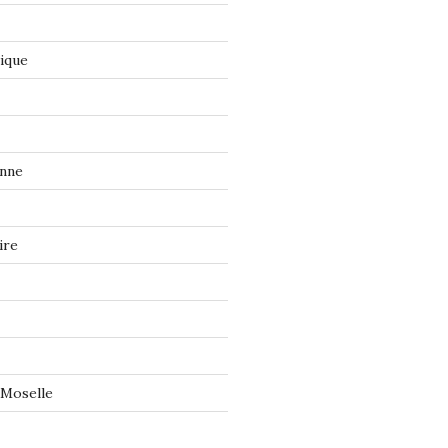
tique
onne
ire
 Moselle