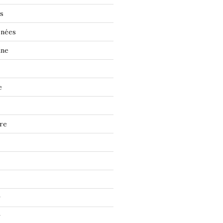
s
énées
ine
e
re
r
r