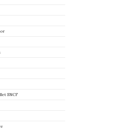
mor
s
llet SNCF
re