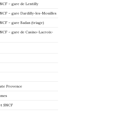
NCF – gare de Lentilly
NCF – gare Dardilly-les-Mouilles
NCF – gare Badan (triage)
NCF – gare de Casino-Lacroix-
ute Provence
imes
let SNCF