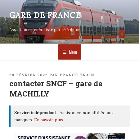
Aller
au
GARE DE FRANCE
contenu
principal
Assistance généraliste par téléphone
Menu
PUBLIÉ
28 FÉVRIER 2022
PAR
FRANCE TRAIN
LE
contacter SNCF – gare de
MACHILLY
Service indépendant :
Assistance non affiliée aux
marques.
En savoir plus