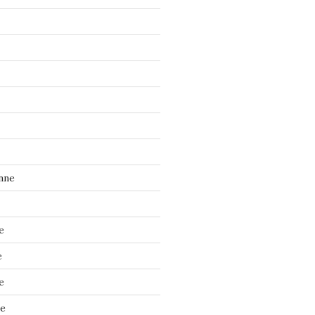
nne
e
e
e
ne