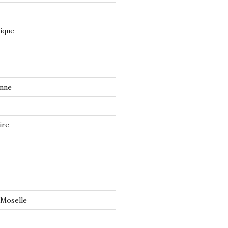
tique
onne
ire
 Moselle