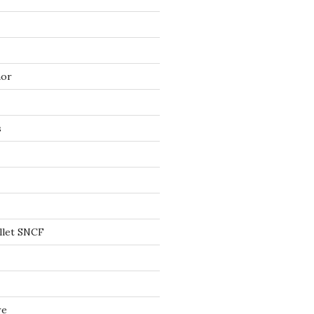
mor
s
llet SNCF
re