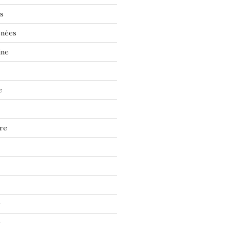
s
énées
ine
e
re
r
r