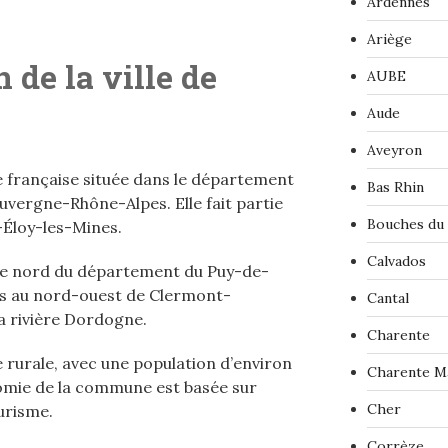
Ardennes
Ariège
 de la ville de
AUBE
Aude
Aveyron
française située dans le département
Bas Rhin
vergne-Rhône-Alpes. Elle fait partie
Bouches du
t-Éloy-les-Mines.
Calvados
le nord du département du Puy-de-
es au nord-ouest de Clermont-
Cantal
la rivière Dordogne.
Charente
urale, avec une population d’environ
Charente M
nomie de la commune est basée sur
Cher
ourisme.
Corrèze