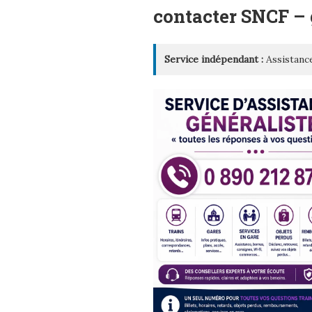
LE
contacter SNCF 
Service indépendant :
Assistance