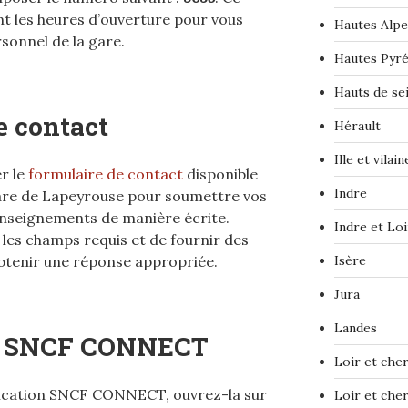
t les heures d’ouverture pour vous
Hautes Alpe
rsonnel de la gare.
Hautes Pyr
Hauts de se
e contact
Hérault
Ille et vilain
r le
formulaire de contact
disponible
Indre
a Gare de Lapeyrouse pour soumettre vos
nseignements de manière écrite.
Indre et Loi
les champs requis et de fournir des
btenir une réponse appropriée.
Isère
Jura
Landes
ion SNCF CONNECT
Loir et che
pplication SNCF CONNECT, ouvrez-la sur
Loir et che