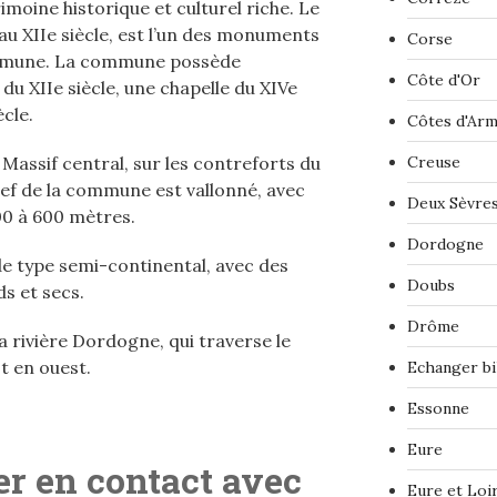
oine historique et culturel riche. Le
au XIIe siècle, est l’un des monuments
Corse
ommune. La commune possède
Côte d'Or
u XIIe siècle, une chapelle du XIVe
ècle.
Côtes d'Ar
 Massif central, sur les contreforts du
Creuse
lief de la commune est vallonné, avec
Deux Sèvre
300 à 600 mètres.
Dordogne
de type semi-continental, avec des
Doubs
ds et secs.
Drôme
 rivière Dordogne, qui traverse le
t en ouest.
Echanger bi
Essonne
Eure
r en contact avec
Eure et Loi