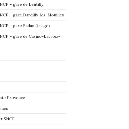
NCF – gare de Lentilly
NCF – gare Dardilly-les-Mouilles
NCF – gare Badan (triage)
NCF – gare de Casino-Lacroix-
ute Provence
imes
let SNCF