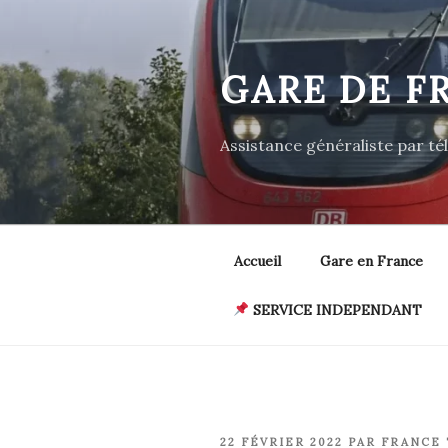
Aller
au
contenu
GARE DE F
principal
Assistance généraliste par t
Accueil
Gare en France
SERVICE INDEPENDANT
PUBLIÉ
22 FÉVRIER 2022
PAR
FRANCE 