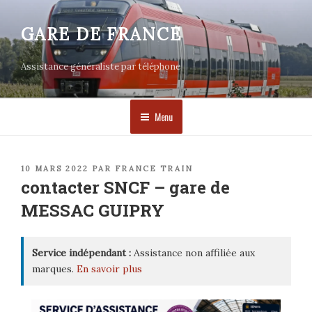
Aller
au
GARE DE FRANCE
contenu
principal
Assistance généraliste par téléphone
Menu
PUBLIÉ
10 MARS 2022
PAR
FRANCE TRAIN
LE
contacter SNCF – gare de
MESSAC GUIPRY
Service indépendant :
Assistance non affiliée aux
marques.
En savoir plus