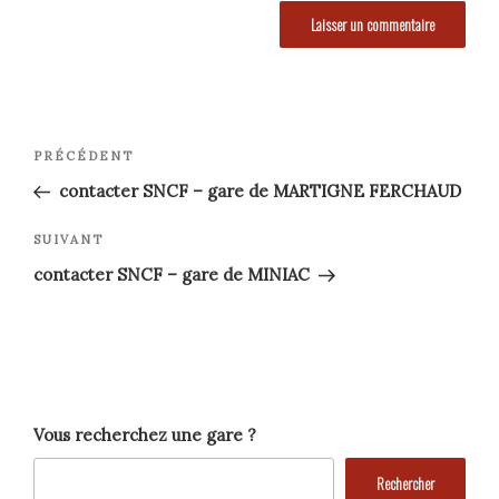
Navigation
Article
PRÉCÉDENT
précédent
de
contacter SNCF – gare de MARTIGNE FERCHAUD
l’article
Article
SUIVANT
suivant
contacter SNCF – gare de MINIAC
Vous recherchez une gare ?
Rechercher