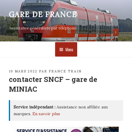
Aller
au
GARE DE FRANCE
contenu
principal
Assistance généraliste par téléphone
Menu
PUBLIÉ
10 MARS 2022
PAR
FRANCE TRAIN
LE
contacter SNCF – gare de
MINIAC
Service indépendant :
Assistance non affiliée aux
marques.
En savoir plus