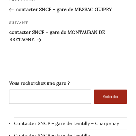
Article
précédent
de
contacter SNCF – gare de MESSAC GUIPRY
l’article
Article
SUIVANT
suivant
contacter SNCF – gare de MONTAUBAN DE
BRETAGNE
Vous recherchez une gare ?
Rechercher
Contacter SNCF – gare de Lentilly – Charpenay
Contacter SNCF – gare de Lentilly