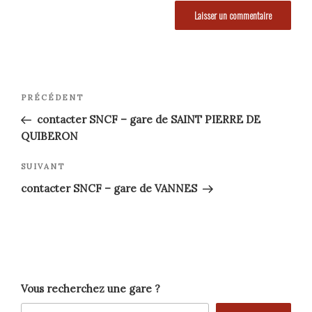
Navigation
Article
PRÉCÉDENT
précédent
de
contacter SNCF – gare de SAINT PIERRE DE
QUIBERON
l’article
Article
SUIVANT
suivant
contacter SNCF – gare de VANNES
Vous recherchez une gare ?