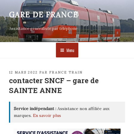
Aller
au
GARE DE FRANCE
contenu
principal
Assistance généraliste par téléphone
Menu
PUBLIÉ
12 MARS 2022
PAR
FRANCE TRAIN
LE
contacter SNCF – gare de
SAINTE ANNE
Service indépendant :
Assistance non affiliée aux
marques.
En savoir plus