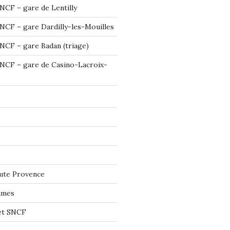
NCF – gare de Lentilly
NCF – gare Dardilly-les-Mouilles
NCF – gare Badan (triage)
NCF – gare de Casino-Lacroix-
ute Provence
imes
let SNCF