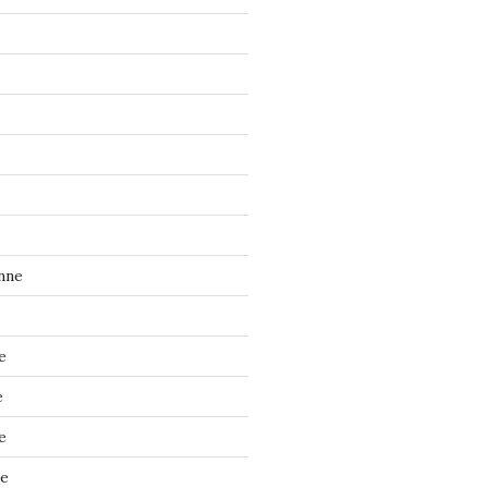
nne
e
e
e
ne