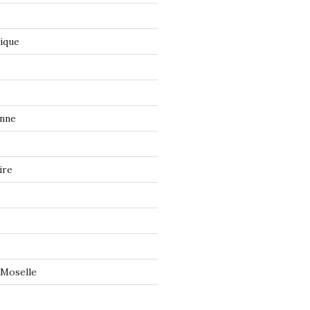
tique
onne
ire
 Moselle