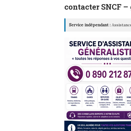
LE
contacter SNCF –
Service indépendant :
Assistance