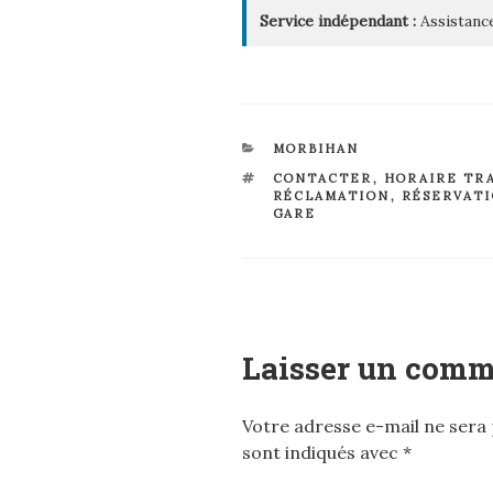
Service indépendant :
Assistance
CATÉGORIES
MORBIHAN
ÉTIQUETTES
CONTACTER
,
HORAIRE TR
RÉCLAMATION
,
RÉSERVAT
GARE
Laisser un comm
Votre adresse e-mail ne sera 
sont indiqués avec
*