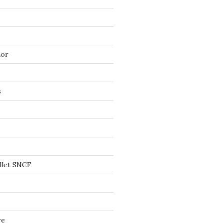
mor
s
llet SNCF
re