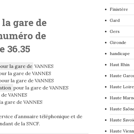
Finistère
 la gare de
Gard
Gers
numéro de
Gironde
le 36.35
handicape
Haut Rhin
pour la gare de
VANNES
ur la gare de VANNES
Haute Garo
our la gare de VANNES
Haute Loire
ation
pour la gare de VANNES
e de VANNES
Haute Marn
la gare de VANNES
Haute Saôn
vice d’annuaire téléphonique et de
Haute Savoi
endant de la SNCF.
Haute Vien