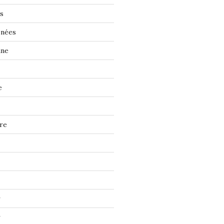
s
énées
ine
e
re
r
r