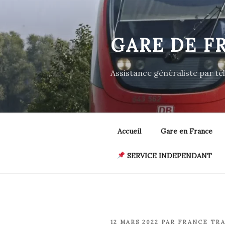
Aller
au
contenu
GARE DE F
principal
Assistance généraliste par t
Accueil
Gare en France
SERVICE INDEPENDANT
PUBLIÉ
12 MARS 2022
PAR
FRANCE TRA