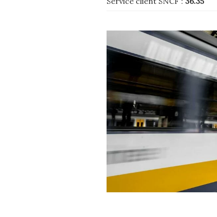
Service client SNCF :
36.35