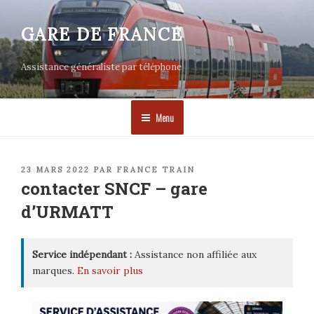
Aller
au
GARE DE FRANCE
contenu
principal
Assistance généraliste par téléphone
Menu
PUBLIÉ
23 MARS 2022
PAR
FRANCE TRAIN
LE
contacter SNCF – gare
d’URMATT
Service indépendant :
Assistance non affiliée aux
marques.
En savoir plus