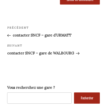
Navigation
Article
PRÉCÉDENT
précédent
de
contacter SNCF – gare d’URMATT
l’article
Article
SUIVANT
suivant
contacter SNCF – gare de WALBOURG
Vous recherchez une gare ?
Rechercher