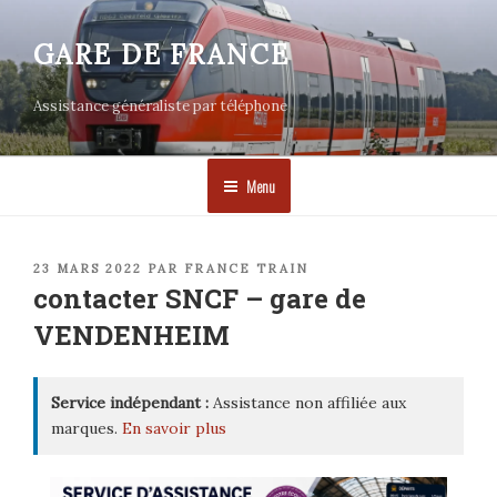
Aller
au
GARE DE FRANCE
contenu
principal
Assistance généraliste par téléphone
Menu
PUBLIÉ
23 MARS 2022
PAR
FRANCE TRAIN
LE
contacter SNCF – gare de
VENDENHEIM
Service indépendant :
Assistance non affiliée aux
marques.
En savoir plus